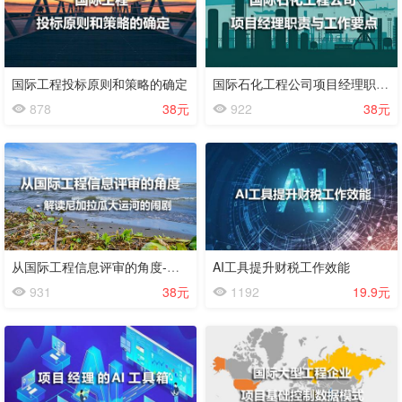
看
国际工程投标原则和策略的确定
国际石化工程公司项目经理职责与工作要点
878
38元
922
38元
试
看
从国际工程信息评审的角度-解读尼加拉瓜大运河的闹剧
AI工具提升财税工作效能
931
38元
1192
19.9元