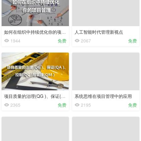
如何在组织中持续优化你的项目管理
人工智能时代管理新视点
1944
免费
2067
免费
项目质量的治理(QG )、保证(QA )、控制(QC )与管理(QM )
系统思维在项目管理中的应用
已
2365
免费
2195
免费
完
结
试
看