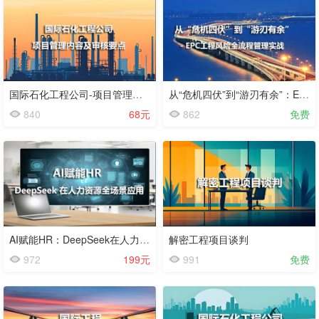
试
看
国际石化工程公司-项目管理内容及审核要点
从“危机四伏”到“游刃有余”：EPC工程风险全流程管理实战
840
68元
862
免费
AI赋能HR：DeepSeek在人力资源全场景应用
解密工程项目谈判
972
199元
991
免费
试