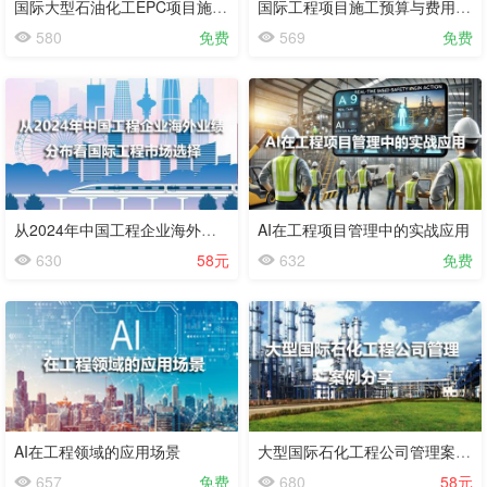
国际大型石油化工EPC项目施工管理
国际工程项目施工预算与费用控制要点
580
免费
569
免费
从2024年中国工程企业海外业绩分布看国际工程市场选择
AI在工程项目管理中的实战应用
630
58元
632
免费
试
看
AI在工程领域的应用场景
大型国际石化工程公司管理案例分享
657
免费
680
58元