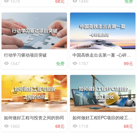
1579
68元
1440
免费
行动学习驱动项目突破
中国高铁走出去第一案 -心碎墨西哥
1547
免费
1767
99元
如何做好工程与投资之间的协同
如何做好工程EPC项目的竣工验收
1662
68元
1718
68元